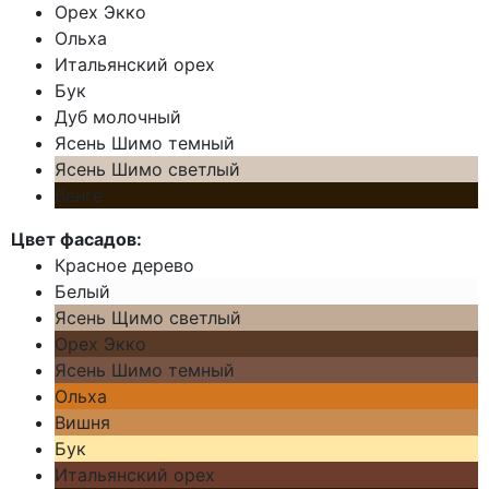
Орех Экко
Ольха
Итальянский орех
Бук
Дуб молочный
Ясень Шимо темный
Ясень Шимо светлый
Венге
Цвет фасадов:
Красное дерево
Белый
Ясень Щимо светлый
Орех Экко
Ясень Шимо темный
Ольха
Вишня
Бук
Итальянский орех