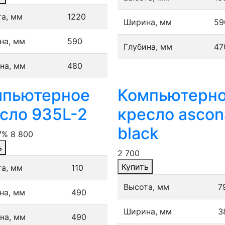
а, мм
1220
Ширина, мм
59
на, мм
590
Глубина, мм
47
на, мм
480
мпьютерное
Компьютерн
сло 935L-2
кресло ascon
black
7%
8 800
ь
2 700
Купить
а, мм
110
Высота, мм
7
на, мм
490
Ширина, мм
3
на, мм
490