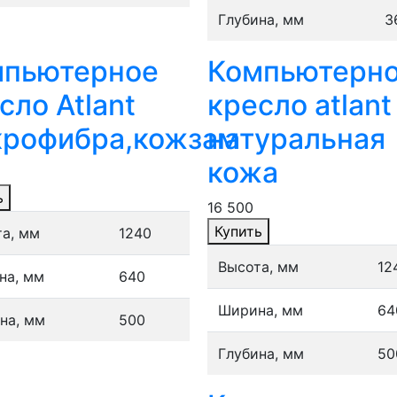
Глубина, мм
3
мпьютерное
Компьютерн
сло Atlant
кресло atlant
рофибра,кожзам
натуральная
кожа
ь
16 500
Купить
а, мм
1240
Высота, мм
12
на, мм
640
Ширина, мм
64
на, мм
500
Глубина, мм
50