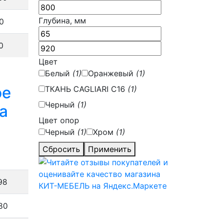
Глубина, мм
0
0
Цвет
Белый
(1)
Оранжевый
(1)
ое
ТКАНЬ CAGLIARI С16
(1)
Черный
(1)
a
Цвет опор
Черный
(1)
Хром
(1)
Сбросить
Применить
98
80