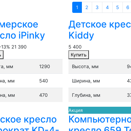
1
2
3
4
5
6
мерское
Детское кре
сло iPinky
Kiddy
-13%
21 390
5 400
ь
Купить
а, мм
1290
Высота, мм
9
на, мм
540
Ширина, мм
4
на, мм
470
Глубина, мм
3
Акция
ское кресло
Компьютерн
ократ KD-4-
кресло 659 T