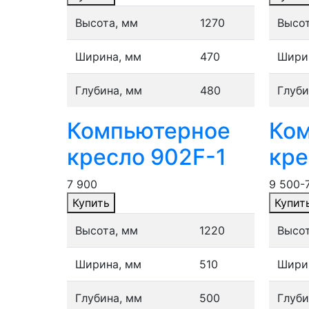
Высота, мм
1270
Высот
Ширина, мм
470
Шири
Глубина, мм
480
Глуби
Компьютерное
Ко
кресло 902F-1
кре
7 900
9 500
-
Купить
Купит
Высота, мм
1220
Высот
Ширина, мм
510
Шири
Глубина, мм
500
Глуби