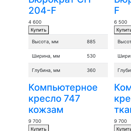
204-F
F
4 600
6 500
Купить
Купит
Высота, мм
885
Высот
Ширина, мм
530
Шири
Глубина, мм
360
Глуби
Компьютерное
Ко
кресло 747
кре
кожзам
тка
9 700
9 700
Купить
Купит