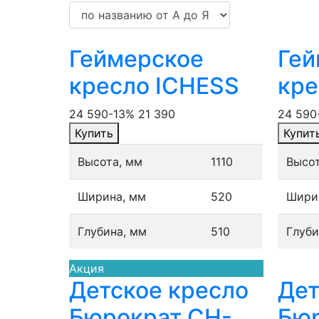
Геймерское
Гей
кресло ICHESS
кре
24 590
-13%
21 390
24 590
Купить
Купит
Высота, мм
1110
Высот
Ширина, мм
520
Шири
Глубина, мм
510
Глуби
Акция
Детское кресло
Дет
Бюрократ CH-
Бюр