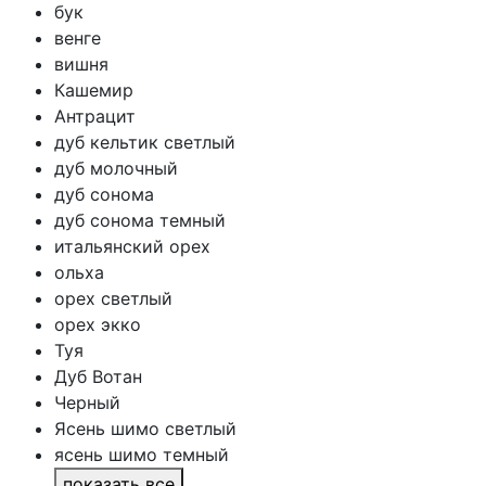
бук
венге
вишня
Кашемир
Антрацит
дуб кельтик светлый
дуб молочный
дуб сонома
дуб сонома темный
итальянский орех
ольха
орех светлый
орех экко
Туя
Дуб Вотан
Черный
Ясень шимо светлый
ясень шимо темный
показать все