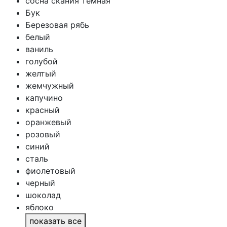
сосна скания темная
Бук
Березовая рябь
белый
ваниль
голубой
желтый
жемчужный
капучино
красный
оранжевый
розовый
синий
сталь
фиолетовый
черный
шоколад
яблоко
показать все