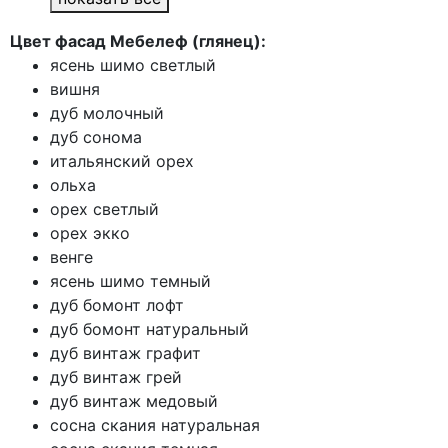
Цвет фасад Мебелеф (глянец):
ясень шимо светлый
вишня
дуб молочный
дуб сонома
итальянский орех
ольха
орех светлый
орех экко
венге
ясень шимо темный
дуб бомонт лофт
дуб бомонт натуральный
дуб винтаж графит
дуб винтаж грей
дуб винтаж медовый
сосна скания натуральная