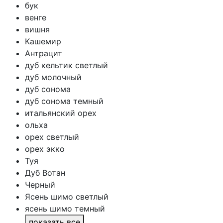
бук
венге
вишня
Кашемир
Антрацит
дуб кельтик светлый
дуб молочный
дуб сонома
дуб сонома темный
итальянский орех
ольха
орех светлый
орех экко
Туя
Дуб Вотан
Черный
Ясень шимо светлый
ясень шимо темный
показать все