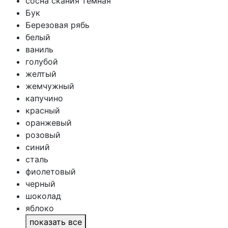
сосна скания темная
Бук
Березовая рябь
белый
ваниль
голубой
желтый
жемчужный
капучино
красный
оранжевый
розовый
синий
сталь
фиолетовый
черный
шоколад
яблоко
показать все