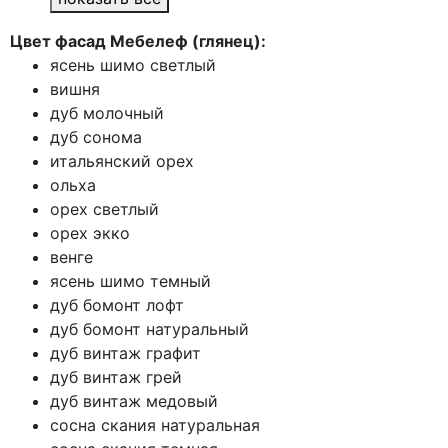
Цвет фасад Мебелеф (глянец):
ясень шимо светлый
вишня
дуб молочный
дуб сонома
итальянский орех
ольха
орех светлый
орех экко
венге
ясень шимо темный
дуб бомонт лофт
дуб бомонт натуральный
дуб винтаж графит
дуб винтаж грей
дуб винтаж медовый
сосна скания натуральная