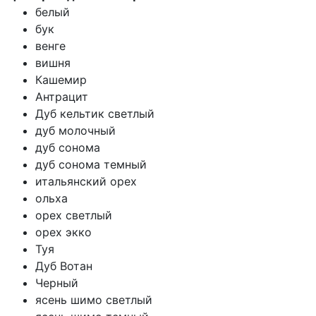
белый
бук
венге
вишня
Кашемир
Антрацит
Дуб кельтик светлый
дуб молочный
дуб сонома
дуб сонома темный
итальянский орех
ольха
орех светлый
орех экко
Туя
Дуб Вотан
Черный
ясень шимо светлый