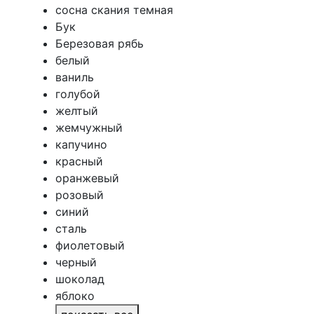
сосна скания темная
Бук
Березовая рябь
белый
ваниль
голубой
желтый
жемчужный
капучино
красный
оранжевый
розовый
синий
сталь
фиолетовый
черный
шоколад
яблоко