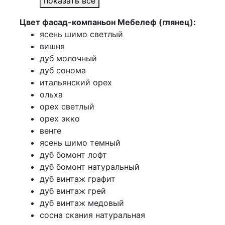
показать все
Цвет фасад-компаньон Мебелеф (глянец):
ясень шимо светлый
вишня
дуб молочный
дуб сонома
итальянский орех
ольха
орех светлый
орех экко
венге
ясень шимо темный
дуб бомонт лофт
дуб бомонт натуральный
дуб винтаж графит
дуб винтаж грей
дуб винтаж медовый
сосна скания натуральная