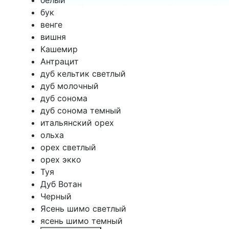
белый
бук
венге
вишня
Кашемир
Антрацит
дуб кельтик светлый
дуб молочный
дуб сонома
дуб сонома темный
итальянский орех
ольха
орех светлый
орех экко
Туя
Дуб Вотан
Черный
Ясень шимо светлый
ясень шимо темный