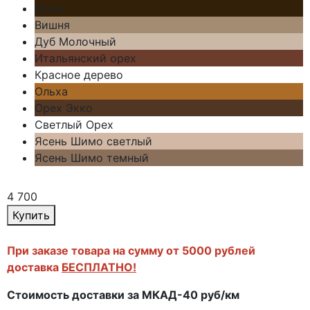
Венге
Вишня
Дуб Молочный
Итальянский орех
Красное дерево
Ольха
Орех Экко
Светлый Орех
Ясень Шимо светлый
Ясень Шимо темный
4 700
Купить
При заказе товара на сумму от 5000 рублей
доставка
БЕСПЛАТНО!
Стоимость доставки за МКАД-40 руб/км