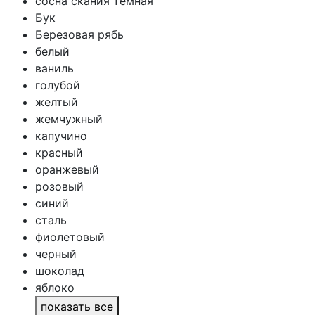
сосна скания темная
Бук
Березовая рябь
белый
ваниль
голубой
желтый
жемчужный
капучино
красный
оранжевый
розовый
синий
сталь
фиолетовый
черный
шоколад
яблоко
показать все