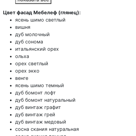
Цвет фасад Мебелеф (глянец):
ясень шимо светлый
вишня
дуб молочный
дуб сонома
итальянский орех
ольха
орех светлый
орех экко
венге
ясень шимо темный
дуб бомонт лофт
дуб бомонт натуральный
дуб винтаж графит
дуб винтаж грей
дуб винтаж медовый
сосна скания натуральная