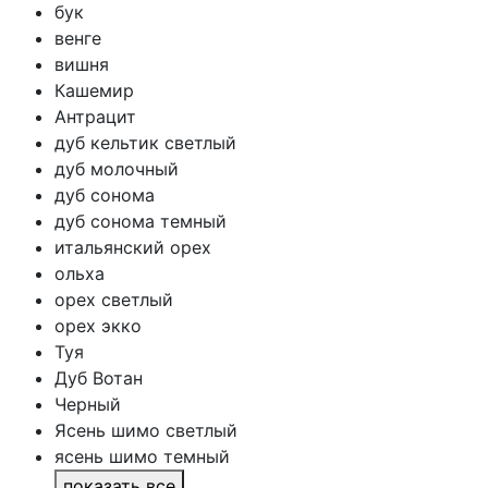
бук
венге
вишня
Кашемир
Антрацит
дуб кельтик светлый
дуб молочный
дуб сонома
дуб сонома темный
итальянский орех
ольха
орех светлый
орех экко
Туя
Дуб Вотан
Черный
Ясень шимо светлый
ясень шимо темный
показать все