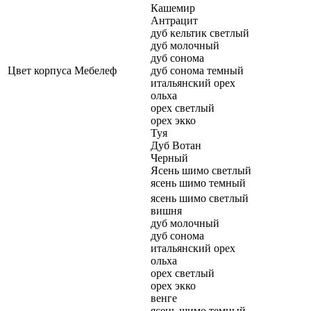
Кашемир
Антрацит
дуб кельтик светлый
дуб молочный
дуб сонома
Цвет корпуса Мебелеф
дуб сонома темный
итальянский орех
ольха
орех светлый
орех экко
Туя
Дуб Вотан
Черный
Ясень шимо светлый
ясень шимо темный
ясень шимо светлый
вишня
дуб молочный
дуб сонома
итальянский орех
ольха
орех светлый
орех экко
венге
ясень шимо темный