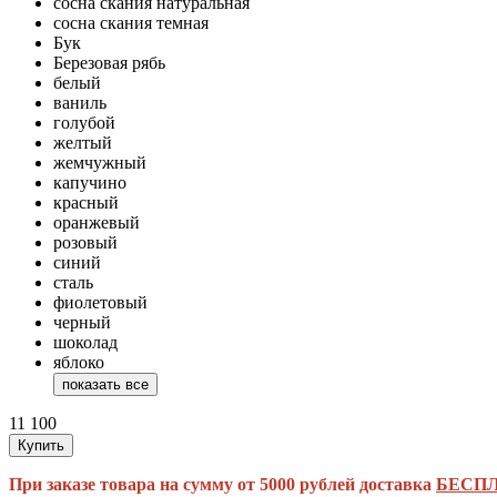
сосна скания натуральная
сосна скания темная
Бук
Березовая рябь
белый
ваниль
голубой
желтый
жемчужный
капучино
красный
оранжевый
розовый
синий
сталь
фиолетовый
черный
шоколад
яблоко
показать все
11 100
Купить
При заказе товара на сумму от 5000 рублей доставка
БЕСПЛ