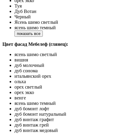
орех экко
Туя
Дуб Вотан
Черный
Ясень шимо светлый
ясень шимо темный
показать все
Цвет фасад Мебелеф (глянец):
ясень шимо светлый
вишня
дуб молочный
дуб сонома
итальянский орех
ольха
орех светлый
орех экко
венге
ясень шимо темный
дуб бомонт лофт
дуб бомонт натуральный
дуб винтаж графит
дуб винтаж грей
дуб винтаж медовый