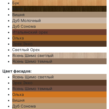
Бук
Венге
Вишня
Дуб Молочный
Дуб Сонома
Итальянский орех
Ольха
Орех Экко
Светлый Орех
Ясень Шимо светлый
Ясень Шимо темный
Цвет фасадов:
Ясень Щимо светлый
Орех Экко
Ясень Шимо темный
Ольха
Вишня
Дуб Сонома