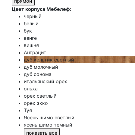
прямой
Цвет корпуса Мебелеф:
черный
белый
бук
венге
вишня
Антрацит
дуб кельтик светлый
дуб молочный
дуб сонома
итальянский орех
ольха
орех светлый
орех экко
Туя
Ясень шимо светлый
ясень шимо темный
показать все