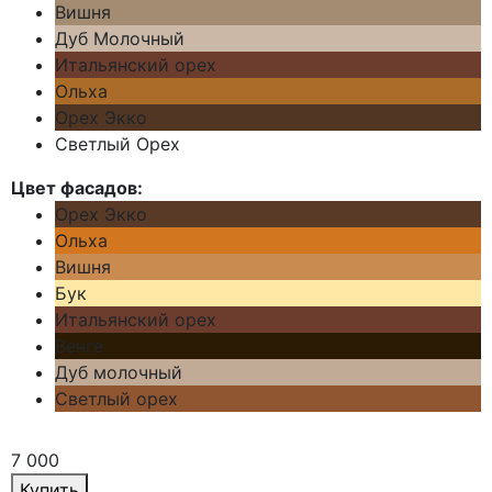
Вишня
Дуб Молочный
Итальянский орех
Ольха
Орех Экко
Светлый Орех
Цвет фасадов:
Орех Экко
Ольха
Вишня
Бук
Итальянский орех
Венге
Дуб молочный
Светлый орех
7 000
Купить