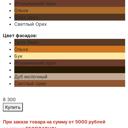
Итальянский орех
Ольха
Орех Экко
Светлый Орех
Цвет фасадов:
Орех Экко
Ольха
Бук
Итальянский орех
Венге
Дуб молочный
Светлый орех
8 300
Купить
При заказе товара на сумму от 5000 рублей